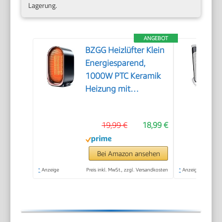
Lagerung.
ANGEBOT
BZGG Heizlüfter Klein
Energiesparend,
1000W PTC Keramik
Heizung mit
Überhitzungs- und
Kippschutz, Tragbare
19,99 €
18,99 €
Leise Elektroheizung
für Arbeitszimmer
Schlafzimmer,
Bei Amazon ansehen
Schwarz
*
Anzeige
Preis inkl. MwSt., zzgl. Versandkosten
*
Anzeige