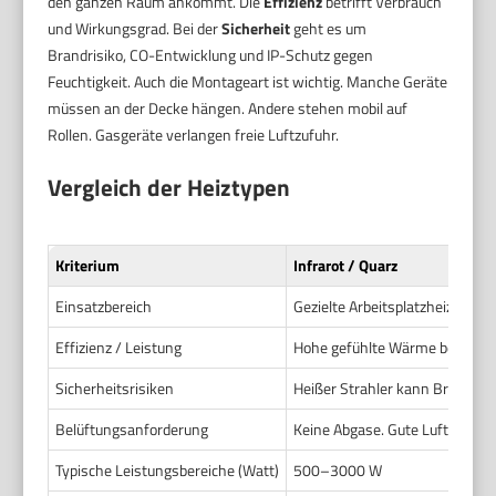
den ganzen Raum ankommt. Die
Effizienz
betrifft Verbrauch
und Wirkungsgrad. Bei der
Sicherheit
geht es um
Brandrisiko, CO-Entwicklung und IP-Schutz gegen
Feuchtigkeit. Auch die Montageart ist wichtig. Manche Geräte
müssen an der Decke hängen. Andere stehen mobil auf
Rollen. Gasgeräte verlangen freie Luftzufuhr.
Vergleich der Heiztypen
Kriterium
Infrarot / Quarz
Einsatzbereich
Gezielte Arbeitsplatzheizung, k
Effizienz / Leistung
Hohe gefühlte Wärme bei geri
Sicherheitsrisiken
Heißer Strahler kann Brandgef
Belüftungsanforderung
Keine Abgase. Gute Luftzirkul
Typische Leistungsbereiche (Watt)
500–3000 W