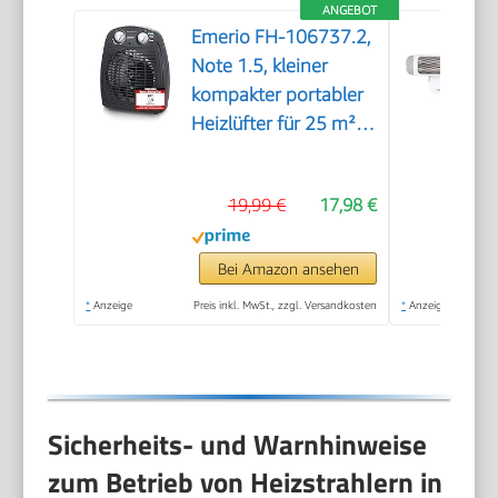
ANGEBOT
Emerio FH-106737.2,
Note 1.5, kleiner
kompakter portabler
Heizlüfter für 25 m², 2
Heizleistungen +
Ventilatorfunktion,
19,99 €
17,98 €
verstellbarer
Thermostat,
Sicherheitsschalter,
Bei Amazon ansehen
Handgriff, 2000 Watt,
*
Anzeige
Preis inkl. MwSt., zzgl. Versandkosten
*
Anzeige
Anthrazit
Sicherheits- und Warnhinweise
zum Betrieb von Heizstrahlern in