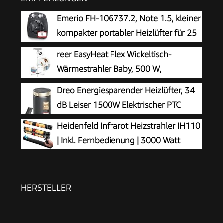
Emerio FH-106737.2, Note 1.5, kleiner
kompakter portabler Heizlüfter für 25
m², 2 Heizleistungen +
reer EasyHeat Flex Wickeltisch-
Ventilatorfunktion, verstellbarer Thermostat,
Wärmestrahler Baby, 500 W,
Sicherheitsschalter, Handgriff, 2000 Watt,
Standgerät, Weiß
Dreo Energiesparender Heizlüfter, 34
Anthrazit
dB Leiser 1500W Elektrischer PTC
Keramik, Thermostat, Überhitzungs- &
Heidenfeld Infrarot Heizstrahler IH110
Kippschutz, 12 Std. Timer, Elektroheizung für
| Inkl. Fernbedienung | 3000 Watt
Räume Schlafzimmer, Heater 316, Gold
HERSTELLER