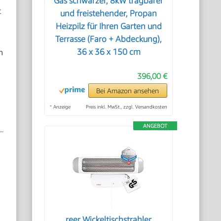
Gas schwarzer, 8kW tragbarer
t
und freistehender, Propan
Heizpilz für Ihren Garten und
Terrasse (Faro + Abdeckung),
n
36 x 36 x 150 cm
396,00 €
Bei Amazon ansehen
*
Anzeige
Preis inkl. MwSt., zzgl. Versandkosten
ANGEBOT
reer Wickeltischstrahler