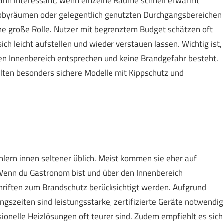
 dann interessant, wenn einzelne Räume schnell erwärmt
Hobbyräumen oder gelegentlich genutzten Durchgangsbereichen
 eine große Rolle. Nutzer mit begrenztem Budget schätzen oft
sich leicht aufstellen und wieder verstauen lassen. Wichtig ist,
en Innenbereich entsprechen und keine Brandgefahr besteht.
llten besonders sichere Modelle mit Kippschutz und
hlern innen seltener üblich. Meist kommen sie eher auf
Wenn du Gastronom bist und über den Innenbereich
chriften zum Brandschutz berücksichtigt werden. Aufgrund
szeiten sind leistungsstarke, zertifizierte Geräte notwendig
sionelle Heizlösungen oft teurer sind. Zudem empfiehlt es sich