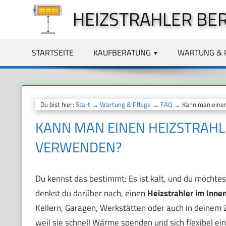
Zum
HEIZSTRAHLER BE
Inhalt
springen
STARTSEITE
KAUFBERATUNG
WARTUNG & 
Du bist hier:
Start
→
Wartung & Pflege
→
FAQ
→ Kann man einen 
KANN MAN EINEN HEIZSTRAHL
VERWENDEN?
Du kennst das bestimmt: Es ist kalt, und du möchte
denkst du darüber nach, einen
Heizstrahler im Inne
Kellern, Garagen, Werkstätten oder auch in deinem Z
weil sie schnell Wärme spenden und sich flexibel ei