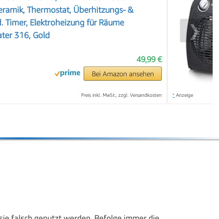
Keramik, Thermostat, Überhitzungs- &
d. Timer, Elektroheizung für Räume
❯
ter 316, Gold
49,99 €
Bei Amazon ansehen
Preis inkl. MwSt., zzgl. Versandkosten
*
Anzeige
sie falsch genutzt werden. Befolge immer die