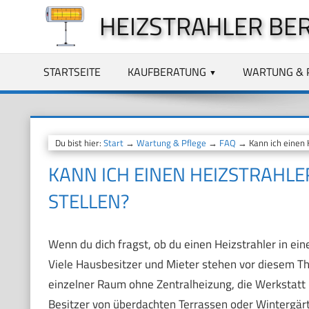
Zum
HEIZSTRAHLER BE
Inhalt
springen
STARTSEITE
KAUFBERATUNG
WARTUNG & 
Du bist hier:
Start
→
Wartung & Pflege
→
FAQ
→ Kann ich einen H
KANN ICH EINEN HEIZSTRAHLE
STELLEN?
Wenn du dich fragst, ob du einen Heizstrahler in ein
Viele Hausbesitzer und Mieter stehen vor diesem Th
einzelner Raum ohne Zentralheizung, die Werkstatt i
Besitzer von überdachten Terrassen oder Wintergärten