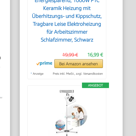
Energiesparend, 1000W PTC
Keramik Heizung mit
Überhitzungs- und Kippschutz,
Tragbare Leise Elektroheizung
für Arbeitszimmer
Schlafzimmer, Schwarz
19,99 €
16,99 €
n
Bei Amazon ansehen
m
*
Anzeige
Preis inkl. MwSt., zzgl. Versandkosten
ANGEBOT