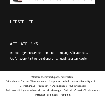
m², 2 Heizleistungen +
Ventilatorfunktion, verstellbarer Thermostat,
Sicherheitsschalter, Handgriff, 2000 Watt,
HERSTELLER
Anthrazit
AFFILIATELINKS
Die mit * gekennzeichneten Links sind sog. Affiliatelinks.
Als Amazon-Partner verdiene ich an qualifizierten Käufen!
Weitere thematisch passende Portale:
Nützliches im Garten
·
Wäschespinne
·
Komposter
·
Kabeltrommel
·
Bierzeltgarnitur
·
Gewächshaus
·
Poolroboter
·
Auflagenbox
·
Mülltonnenbox
Sackkarre
·
Hollywoodschaukel
·
Hochdruckreiniger
·
Balkonkraftwerk
·
Tauchpumpe
·
Trittleiter
·
Spielhaus
·
Trampolin