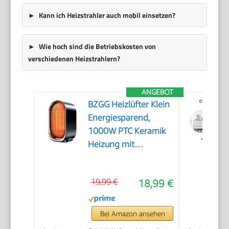
Kann ich Heizstrahler auch mobil einsetzen?
Wie hoch sind die Betriebskosten von
verschiedenen Heizstrahlern?
ANGEBOT
BZGG Heizlüfter Klein
Energiesparend,
1000W PTC Keramik
Heizung mit
Überhitzungs- und
Kippschutz, Tragbare
19,99 €
18,99 €
Leise Elektroheizung
für Arbeitszimmer
Schlafzimmer,
Bei Amazon ansehen
Schwarz