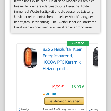
bieten und flexibel sind. Elektrische Modelle eignen sich
besser für kleinere oder geschützte Bereiche. Achte
immer auf Wetterfestigkeit und die passende Leistung.
Unsicherheiten entstehen oft bei der Abschätzung der
benötigten Heizleistung – im Zweifel lieber ein stärkeres
Gerät wählen oder mehrere Heizstrahler kombinieren.
ANGEBOT
BZGG Heizlüfter Klein
Energiesparend,
1000W PTC Keramik
Heizung mit
Überhitzungs- und
Kippschutz, Tragbare
19,99 €
18,99 €
Leise Elektroheizung
für Arbeitszimmer
Schlafzimmer,
Bei Amazon ansehen
Schwarz
*
Anzeige
Preis inkl. MwSt., zzgl. Versandkosten
*
Anzeige