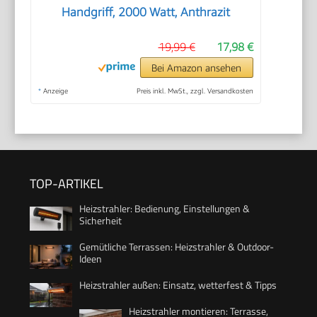
Handgriff, 2000 Watt, Anthrazit
19,99 €
17,98 €
Bei Amazon ansehen
*
Anzeige
Preis inkl. MwSt., zzgl. Versandkosten
TOP-ARTIKEL
Heizstrahler: Bedienung, Einstellungen &
Sicherheit
Gemütliche Terrassen: Heizstrahler & Outdoor-
Ideen
Heizstrahler außen: Einsatz, wetterfest & Tipps
Heizstrahler montieren: Terrasse,