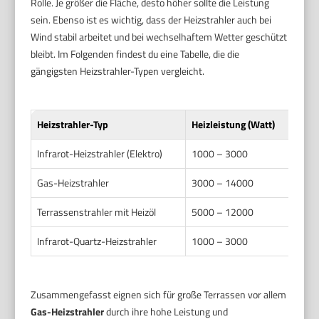
Rolle. Je größer die Fläche, desto höher sollte die Leistung
sein. Ebenso ist es wichtig, dass der Heizstrahler auch bei
Wind stabil arbeitet und bei wechselhaftem Wetter geschützt
bleibt. Im Folgenden findest du eine Tabelle, die die
gängigsten Heizstrahler-Typen vergleicht.
Heizstrahler-Typ
Heizleistung (Watt)
Ener
Infrarot-Heizstrahler (Elektro)
1000 – 3000
Str
Gas-Heizstrahler
3000 – 14000
Prop
Terrassenstrahler mit Heizöl
5000 – 12000
Heiz
Infrarot-Quartz-Heizstrahler
1000 – 3000
Str
Zusammengefasst eignen sich für große Terrassen vor allem
Gas-Heizstrahler
durch ihre hohe Leistung und