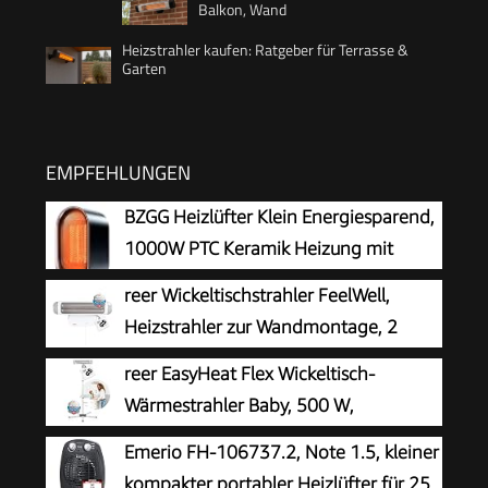
Balkon, Wand
Heizstrahler kaufen: Ratgeber für Terrasse &
Garten
EMPFEHLUNGEN
BZGG Heizlüfter Klein Energiesparend,
1000W PTC Keramik Heizung mit
Überhitzungs- und Kippschutz,
reer Wickeltischstrahler FeelWell,
Tragbare Leise Elektroheizung für Arbeitszimmer
Heizstrahler zur Wandmontage, 2
Schlafzimmer, Schwarz
Heizstufen, Timer, geprüft nach
reer EasyHeat Flex Wickeltisch-
Medizinstandard
Wärmestrahler Baby, 500 W,
Standgerät, Weiß
Emerio FH-106737.2, Note 1.5, kleiner
kompakter portabler Heizlüfter für 25