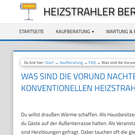
Zum
HEIZSTRAHLER BE
Inhalt
springen
STARTSEITE
KAUFBERATUNG
WARTUNG & 
Du bist hier:
Start
→
Kaufberatung
→
FAQ
→ Was sind die Vorund
WAS SIND DIE VORUND NACHT
KONVENTIONELLEN HEIZSTRA
Du willst draußen Wärme schaffen. Als Hausbesitzer
du Gäste auf der Außenterrasse halten. Als Veranstal
sind Heizlösungen gefragt. Dabei tauchen oft die gl