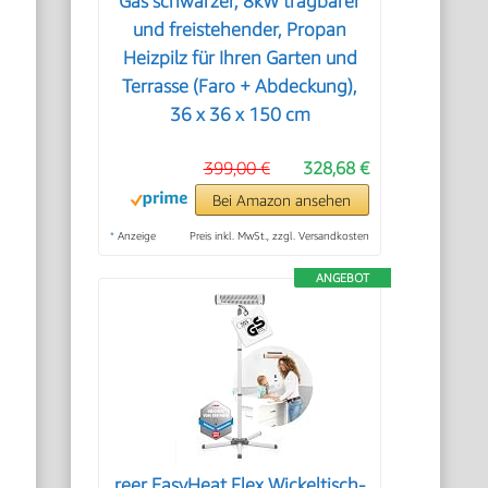
Gas schwarzer, 8kW tragbarer
und freistehender, Propan
Heizpilz für Ihren Garten und
Terrasse (Faro + Abdeckung),
36 x 36 x 150 cm
399,00 €
328,68 €
Bei Amazon ansehen
*
Anzeige
Preis inkl. MwSt., zzgl. Versandkosten
ANGEBOT
reer EasyHeat Flex Wickeltisch-