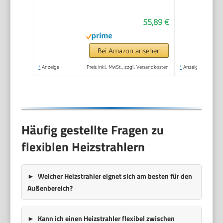
(650/1035/2000 W),
55,89 €
15 m³ max.
Raumheizvermögen,
Quarz-Heizelemente,
Bei Amazon ansehen
großer Standfuß &
*
Anzeige
Preis inkl. MwSt., zzgl. Versandkosten
*
Anzeige
Kippschutz & stabiles
Metallgestell)
Häufig gestellte Fragen zu
flexiblen Heizstrahlern
Welcher Heizstrahler eignet sich am besten für den
Außenbereich?
Kann ich einen Heizstrahler flexibel zwischen