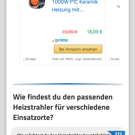
1000W PTC Keramik
Heizung mit
Überhitzungs- und
Kippschutz, Tragbare
19,99 €
18,99 €
Leise Elektroheizung
für Arbeitszimmer
Schlafzimmer,
Bei Amazon ansehen
Schwarz
*
Anzeige
Preis inkl. MwSt., zzgl. Versandkosten
*
Anzeige
Wie findest du den passenden
Heizstrahler für verschiedene
Einsatzorte?