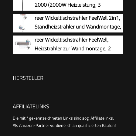
75 m³/h, stufenloser Thermostat, Überhitzungs-
2000 (2000W Heizleistung, 3
& Kippschutz, Tragegriff, schnelle Wärme)
Heizstufen (650/1035/2000 W), 15 m³
reer Wickeltischstrahler FeelWell 2in1,
max. Raumheizvermögen, Quarz-
Standheizstrahler und Wandmontage,
Heizelemente, großer Standfuß & Kippschutz &
2 Heizstufen, Timer, Kippsicherung,
reer Wickeltischstrahler FeelWell,
stabiles Metallgestell)
geprüft nach Medizinstandard, Weiß, aus Metall
Heizstrahler zur Wandmontage, 2
Heizstufen, Timer, geprüft nach
Medizinstandard
HERSTELLER
AFFILIATELINKS
Die mit * gekennzeichneten Links sind sog. Affiliatelinks.
Als Amazon-Partner verdiene ich an qualifizierten Käufen!