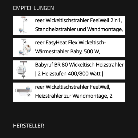
EMPFEHLUNGEN
reer Wickeltischstrahler FeelWell 2in1,
Standheizstrahler und Wandmontage,
2 Heizstufen, Timer, Kippsicherung,
reer EasyHeat Flex Wickeltisch-
geprüft nach Medizinstandard, Weiß, aus Metall
Wärmestrahler Baby, 500 W,
Standgerät, Weiß
Babyruf BR 80 Wickeltisch Heizstrahler
| 2 Heizstufen 400/800 Watt |
Wandmontage oder Standgerät | Baby
reer Wickeltischstrahler FeelWell,
Heizstrahler mit Sicherheitsgeflecht |
Heizstrahler zur Wandmontage, 2
Wärmestrahler | Schwenkbar & Höhenverstellbar
Heizstufen, Timer, geprüft nach
| grau
Medizinstandard
HERSTELLER