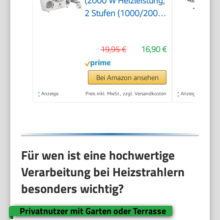
(2000 W Heizleistung,
2 Stufen (1000/2000
W),
Ventilatorfunktion,
19,95 €
16,90 €
Gebläseleistung 75
m³/h, stufenloser
Thermostat,
Bei Amazon ansehen
Überhitzungs- &
*
Anzeige
Preis inkl. MwSt., zzgl. Versandkosten
*
Anzeige
Kippschutz,
Tragegriff, schnelle
Wärme)
Für wen ist eine hochwertige
Verarbeitung bei Heizstrahlern
besonders wichtig?
Privatnutzer mit Garten oder Terrasse