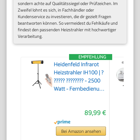
sondern achte auf Qualitätssiegel oder Prüfzeichen. Im
Zweifel lohnt es sich, in Fachhändler oder
Kundenservice zu investieren, die dir gezielt Fragen
beantworten können. So vermeidest du Fehlkäufe und
findest den passenden Heizstrahler mit hochwertiger
Verarbeitung.
EMPFEHLUNG
Heidenfeld Infrarot
Heizstrahler IH100 | ?
????? ???????? - 2500
Watt - Fernbedienung
- Stativ - Schutzhülle -
Heizstrahler Terrasse -
89,99 €
Infrarotstrahler -
Wickeltischstrahler
(IH100)
Bei Amazon ansehen