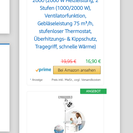
2000 (2000 W Heizleistung, 2
Stufen (1000/2000 W),
Ventilatorfunktion,
Gebläseleistung 75 m³/h,
stufenloser Thermostat,
Überhitzungs- & Kippschutz,
Tragegriff, schnelle Wärme)
19,95 €
16,90 €
Bei Amazon ansehen
*
Anzeige
Preis inkl. MwSt., zzgl. Versandkosten
ANGEBOT