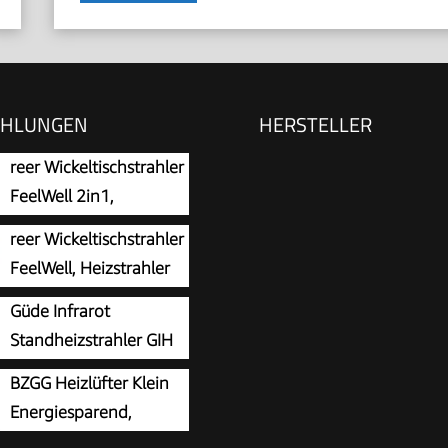
EHLUNGEN
HERSTELLER
reer Wickeltischstrahler
FeelWell 2in1,
Standheizstrahler und
reer Wickeltischstrahler
tage, 2 Heizstufen,
FeelWell, Heizstrahler
ippsicherung, geprüft
zur Wandmontage, 2
Güde Infrarot
dizinstandard, Weiß, aus
en, Timer, geprüft nach
Standheizstrahler GIH
standard
2000 (2000W
BZGG Heizlüfter Klein
Heizleistung, 3
Energiesparend,
fen (650/1035/2000 W),
1000W PTC Keramik