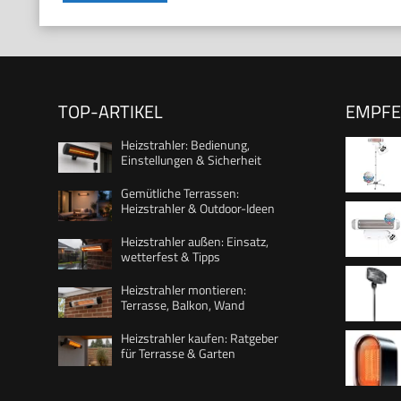
TOP-ARTIKEL
EMPF
Heizstrahler: Bedienung,
Einstellungen & Sicherheit
Gemütliche Terrassen:
Heizstrahler & Outdoor-Ideen
Wandmon
Heizstrahler außen: Einsatz,
Timer, K
wetterfest & Tipps
nach Me
Heizstrahler montieren:
Heizstuf
Terrasse, Balkon, Wand
Metall
Medizin
Heizstrahler kaufen: Ratgeber
für Terrasse & Garten
Heizstu