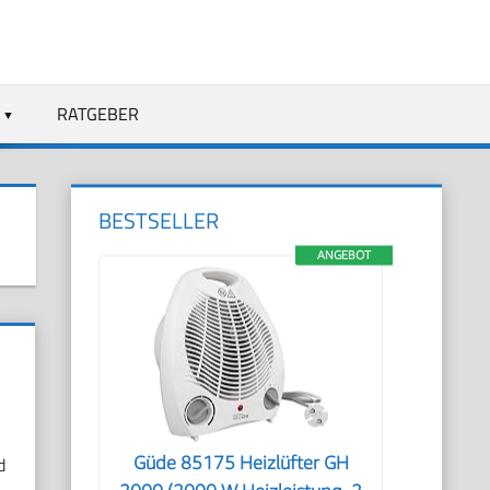
RATGEBER
BESTSELLER
ANGEBOT
Güde 85175 Heizlüfter GH
d