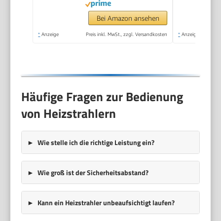
Thermostat,
Sicherheitsschalter,
Bei Amazon ansehen
Handgriff, 2000 Watt,
*
Anzeige
Preis inkl. MwSt., zzgl. Versandkosten
*
Anzeige
Anthrazit
Häufige Fragen zur Bedienung
von Heizstrahlern
Wie stelle ich die richtige Leistung ein?
Wie groß ist der Sicherheitsabstand?
Kann ein Heizstrahler unbeaufsichtigt laufen?