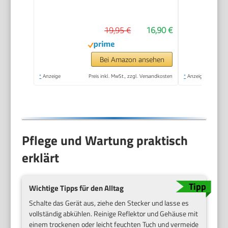
W),
Ventilatorfunktion,
19,95 €
16,90 €
Gebläseleistung 75
m³/h, stufenloser
Thermostat,
Bei Amazon ansehen
Überhitzungs- &
*
Anzeige
Preis inkl. MwSt., zzgl. Versandkosten
*
Anzeige
Kippschutz,
Tragegriff, schnelle
Wärme)
Pflege und Wartung praktisch
erklärt
Wichtige Tipps für den Alltag
Schalte das Gerät aus, ziehe den Stecker und lasse es
vollständig abkühlen. Reinige Reflektor und Gehäuse mit
einem trockenen oder leicht feuchten Tuch und vermeide