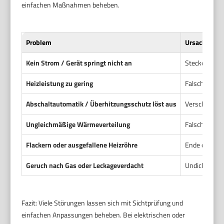
einfachen Maßnahmen beheben.
Problem
Ursache
Kein Strom / Gerät springt nicht an
Stecker nicht
Heizleistung zu gering
Falsche Leist
Abschaltautomatik / Überhitzungsschutz löst aus
Verschmutzte
Ungleichmäßige Wärmeverteilung
Falsche Mont
Flackern oder ausgefallene Heizröhre
Ende der Leb
Geruch nach Gas oder Leckageverdacht
Undichte Ver
Fazit: Viele Störungen lassen sich mit Sichtprüfung und
einfachen Anpassungen beheben. Bei elektrischen oder