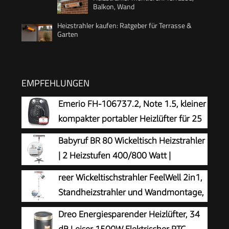
Balkon, Wand
Heizstrahler kaufen: Ratgeber für Terrasse &
Garten
EMPFEHLUNGEN
Emerio FH-106737.2, Note 1.5, kleiner
kompakter portabler Heizlüfter für 25
m², 2 Heizleistungen +
Babyruf BR 80 Wickeltisch Heizstrahler
Ventilatorfunktion, verstellbarer Thermostat,
| 2 Heizstufen 400/800 Watt |
Sicherheitsschalter, Handgriff, 2000 Watt,
Wandmontage oder Standgerät | Baby
reer Wickeltischstrahler FeelWell 2in1,
Anthrazit
Heizstrahler mit Sicherheitsgeflecht |
Standheizstrahler und Wandmontage,
Wärmestrahler | Schwenkbar & Höhenverstellbar
2 Heizstufen, Timer, Kippsicherung,
Dreo Energiesparender Heizlüfter, 34
| grau
geprüft nach Medizinstandard, Weiß, aus Metall
dB Leiser 1500W Elektrischer PTC