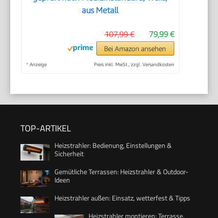
aus Metall
107,99 €
79,99 €
Bei Amazon ansehen
*
Anzeige
Preis inkl. MwSt., zzgl. Versandkosten
TOP-ARTIKEL
Heizstrahler: Bedienung, Einstellungen &
Sicherheit
Gemütliche Terrassen: Heizstrahler & Outdoor-
Ideen
Heizstrahler außen: Einsatz, wetterfest & Tipps
Heizstrahler montieren: Terrasse,