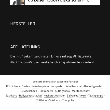
Keramik, Thermostat, Überhitzungs- &
Kippschutz, 12 Std. Timer, Elektroheizung für
Räume Schlafzimmer, Heater 316, Gold
HERSTELLER
AFFILIATELINKS
Die mit * gekennzeichneten Links sind sog. Affiliatelinks.
Als Amazon-Partner verdiene ich an qualifizierten Käufen!
Weitere thematisch passende Portale:
Nützliches im Garten
·
Wäschespinne
·
Komposter
·
Kabeltrommel
·
Bierzeltgarnitur
·
Gewächshaus
·
Poolroboter
·
Auflagenbox
·
Mülltonnenbox
Sackkarre
·
Hollywoodschaukel
·
Hochdruckreiniger
·
Balkonkraftwerk
·
Tauchpumpe
·
Trittleiter
·
Spielhaus
·
Trampolin