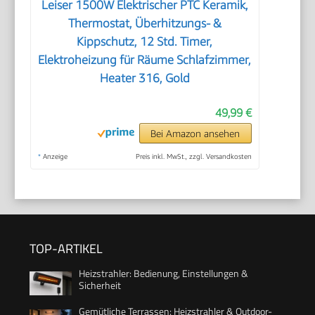
Leiser 1500W Elektrischer PTC Keramik,
Thermostat, Überhitzungs- &
Kippschutz, 12 Std. Timer,
Elektroheizung für Räume Schlafzimmer,
Heater 316, Gold
49,99 €
Bei Amazon ansehen
*
Anzeige
Preis inkl. MwSt., zzgl. Versandkosten
TOP-ARTIKEL
Heizstrahler: Bedienung, Einstellungen &
Sicherheit
Gemütliche Terrassen: Heizstrahler & Outdoor-