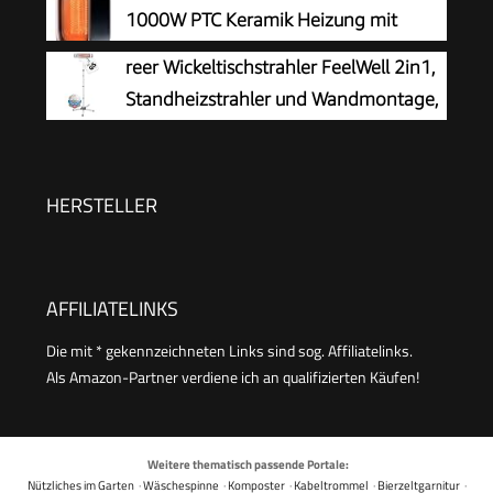
1000W PTC Keramik Heizung mit
Überhitzungs- und Kippschutz,
reer Wickeltischstrahler FeelWell 2in1,
Tragbare Leise Elektroheizung für Arbeitszimmer
Standheizstrahler und Wandmontage,
Schlafzimmer, Schwarz
2 Heizstufen, Timer, Kippsicherung,
geprüft nach Medizinstandard, Weiß, aus Metall
HERSTELLER
AFFILIATELINKS
Die mit * gekennzeichneten Links sind sog. Affiliatelinks.
Als Amazon-Partner verdiene ich an qualifizierten Käufen!
Weitere thematisch passende Portale:
Nützliches im Garten
·
Wäschespinne
·
Komposter
·
Kabeltrommel
·
Bierzeltgarnitur
·