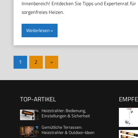
Innenbereich! Entdecken Sie Tipps und Expertenrat für
sorgenfreies Heizen.
Weiterlesen
Seitennummerierung
Nächste
1
2
»
Beiträge
der
Beiträge
TOP-ARTIKEL
EMPF
Heizstrahler: Bedienung,
Einstellungen & Sicherheit
Gemütliche Terrassen:
Heizstrahler & Outdoor-Ideen