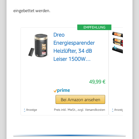
eingebettet werden.
EMPFEHLUNG
Dreo
Energiesparender
Heizlüfter, 34 dB
Leiser 1500W
Elektrischer PTC
Keramik, Thermostat,
49,99 €
Überhitzungs- &
Kippschutz, 12 Std.
Timer, Elektroheizung
Bei Amazon ansehen
für Räume
*
Anzeige
Preis inkl. MwSt., zzgl. Versandkosten
*
Anzeige
Schlafzimmer, Heater
316, Gold