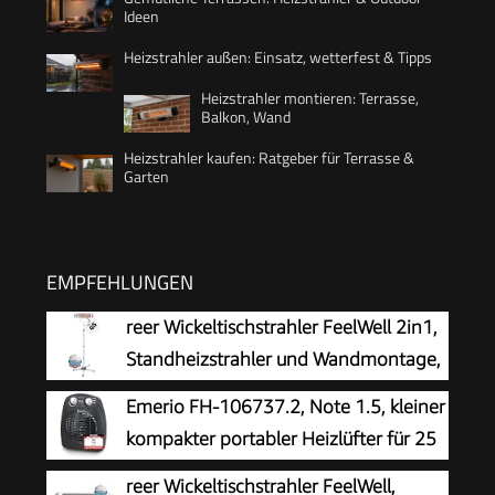
Ideen
Heizstrahler außen: Einsatz, wetterfest & Tipps
Heizstrahler montieren: Terrasse,
Balkon, Wand
Heizstrahler kaufen: Ratgeber für Terrasse &
Garten
EMPFEHLUNGEN
reer Wickeltischstrahler FeelWell 2in1,
Standheizstrahler und Wandmontage,
2 Heizstufen, Timer, Kippsicherung,
Emerio FH-106737.2, Note 1.5, kleiner
geprüft nach Medizinstandard, Weiß, aus Metall
kompakter portabler Heizlüfter für 25
m², 2 Heizleistungen +
reer Wickeltischstrahler FeelWell,