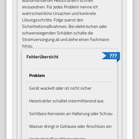
wandmontierten Heizstrahlern schnell
einzuordnen. Für jedes Problem nenne ich
wahrscheinliche Ursachen und konkrete
Lösungsschritte. Folge zuerst den
Sicherheitsmaßnahmen. Bei elektrischen oder
schwerwiegenden Schäden schalte die
Stromversorgung ab und ziehe einen Fachmann
hinzu.
Fehlerübersicht
Problem
Vermut
Gerät wackelt oder ist nicht sicher
Lose Sc
Heizstrahler schaltet intermittierend aus
Thermis
Sichtbare Korrosion an Halterung oder Schrauben
Feuchti
Wasser dringt in Gehäuse oder Anschluss ein
Unzurei
Ungleichmäßige Wärmeabgabe
Falsche