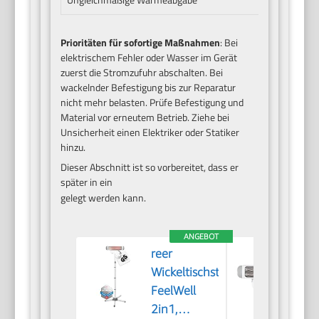
Prioritäten für sofortige Maßnahmen
: Bei
elektrischem Fehler oder Wasser im Gerät
zuerst die Stromzufuhr abschalten. Bei
wackelnder Befestigung bis zur Reparatur
nicht mehr belasten. Prüfe Befestigung und
Material vor erneutem Betrieb. Ziehe bei
Unsicherheit einen Elektriker oder Statiker
hinzu.
Dieser Abschnitt ist so vorbereitet, dass er
später in ein
gelegt werden kann.
ANGEBOT
reer
ree
Wickeltischstrahler
Wic
FeelWell
Fee
2in1,
Hei