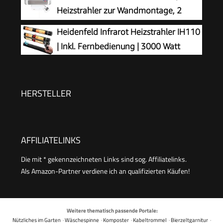
Ventilatorfunktion, verstellbarer Thermostat,
Heizstrahler zur Wandmontage, 2
Sicherheitsschalter, Handgriff, 2000 Watt,
Heizstufen, Timer, geprüft nach
Heidenfeld Infrarot Heizstrahler IH110
Anthrazit
Medizinstandard
| Inkl. Fernbedienung | 3000 Watt
HERSTELLER
AFFILIATELINKS
Die mit * gekennzeichneten Links sind sog. Affiliatelinks.
Als Amazon-Partner verdiene ich an qualifizierten Käufen!
Weitere thematisch passende Portale:
Nützliches im Garten
·
Wäschespinne
·
Komposter
·
Kabeltrommel
·
Bierzeltgarnitur
·