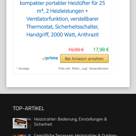
kompakter portabler Heizlüfter für 25
m², 2 Heizleistungen +
Ventilatorfunktion, verstellbarer
Thermostat, Sicherheitsschalter,
Handgriff, 2000 Watt, Anthrazit
19,99 €
17,98 €
Bei Amazon ansehen
*
Anzeige
Preis inkl. MwSt., zzgl. Versandkosten
TOP-ARTIKEL
Heizstrahler: Bedienung, Einstellungen &
Sicherheit
Gemütliche Terrassen: Heizstrahler & Outdoor-