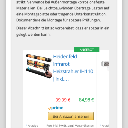
strikt. Verwende bei Außenmontage korrosionsfeste
Materialien. Bei Leichtbauwänden übertrage Lasten auf
eine Montageplatte oder tragende Unterkonstruktion.
Dokumentiere die Montage für spätere Prüfungen.
Dieser Abschnitt ist so vorbereitet, dass er später in ein
gelegt werden kann.
ANGEBOT
Heidenfeld
Infrarot
Heizstrahler IH110
| Inkl.
Fernbedienung |
3000 Watt
99,99 €
84,98 €
Bei Amazon ansehen
*
Anzeige
Preis inkl. MwSt., zzgl. Versandkosten
*
Anzeige
Preis