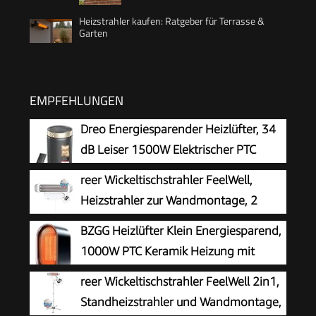
Heizstrahler kaufen: Ratgeber für Terrasse &
Garten
EMPFEHLUNGEN
Dreo Energiesparender Heizlüfter, 34
dB Leiser 1500W Elektrischer PTC
Keramik, Thermostat, Überhitzungs- &
reer Wickeltischstrahler FeelWell,
Kippschutz, 12 Std. Timer, Elektroheizung für
Heizstrahler zur Wandmontage, 2
Räume Schlafzimmer, Heater 316, Gold
Heizstufen, Timer, geprüft nach
BZGG Heizlüfter Klein Energiesparend,
Medizinstandard
1000W PTC Keramik Heizung mit
Überhitzungs- und Kippschutz,
reer Wickeltischstrahler FeelWell 2in1,
Tragbare Leise Elektroheizung für Arbeitszimmer
Standheizstrahler und Wandmontage,
Schlafzimmer, Schwarz