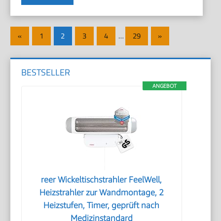
Seitennummerierung
Vorherige
Nächste
«
1
2
3
4
…
29
»
der
Beiträge
Beiträge
Beiträge
BESTSELLER
ANGEBOT
reer Wickeltischstrahler FeelWell,
Heizstrahler zur Wandmontage, 2
Heizstufen, Timer, geprüft nach
Medizinstandard