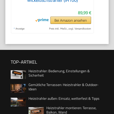
Wickeltischstrahler (IH100)
89,99 €
Bei Amazon ansehen
*
Anzeige
Preis inkl. MwSt., zzgl. Versandkosten
TOP-ARTIKEL
Heizstrahler: Bedienung, Einstellungen &
Sicherheit
Gemütliche Terrassen: Heizstrahler & Outdoor-
Ideen
Heizstrahler außen: Einsatz, wetterfest & Tipps
Heizstrahler montieren: Terrasse,
Balkon, Wand