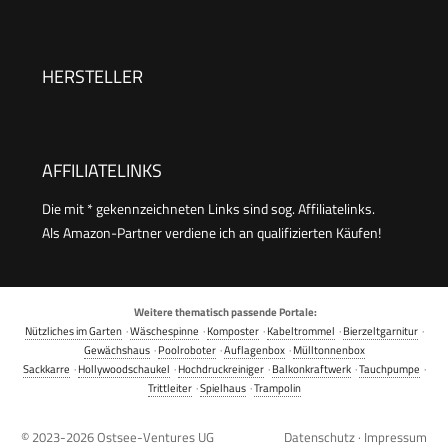
2 Heizstufen, Timer, Kippsicherung,
geprüft nach Medizinstandard, Weiß, aus Metall
HERSTELLER
AFFILIATELINKS
Die mit * gekennzeichneten Links sind sog. Affiliatelinks.
Als Amazon-Partner verdiene ich an qualifizierten Käufen!
Weitere thematisch passende Portale:
Nützliches im Garten
·
Wäschespinne
·
Komposter
·
Kabeltrommel
·
Bierzeltgarnitur
·
Gewächshaus
·
Poolroboter
·
Auflagenbox
·
Mülltonnenbox
Sackkarre
·
Hollywoodschaukel
·
Hochdruckreiniger
·
Balkonkraftwerk
·
Tauchpumpe
·
Trittleiter
·
Spielhaus
·
Trampolin
© 2023-2026
Ostsee-Ventures UG
Datenschutz
·
Impressum