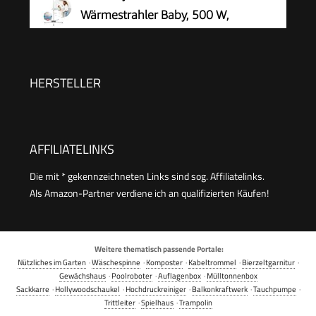
Tragbare Leise Elektroheizung für Arbeitszimmer
Wärmestrahler Baby, 500 W,
Schlafzimmer, Schwarz
Standgerät, Weiß
HERSTELLER
AFFILIATELINKS
Die mit * gekennzeichneten Links sind sog. Affiliatelinks.
Als Amazon-Partner verdiene ich an qualifizierten Käufen!
Weitere thematisch passende Portale:
Nützliches im Garten
·
Wäschespinne
·
Komposter
·
Kabeltrommel
·
Bierzeltgarnitur
·
Gewächshaus
·
Poolroboter
·
Auflagenbox
·
Mülltonnenbox
Sackkarre
·
Hollywoodschaukel
·
Hochdruckreiniger
·
Balkonkraftwerk
·
Tauchpumpe
·
Trittleiter
·
Spielhaus
·
Trampolin