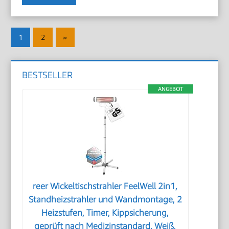
Seitennummerierung
Nächste
1
2
»
der
Beiträge
Beiträge
BESTSELLER
ANGEBOT
reer Wickeltischstrahler FeelWell 2in1,
Standheizstrahler und Wandmontage, 2
Heizstufen, Timer, Kippsicherung,
geprüft nach Medizinstandard, Weiß,