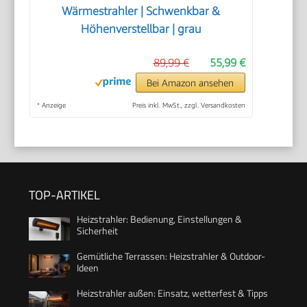
Wärmestrahler | Schwenkbar &
Höhenverstellbar | grau
89,99 €
55,99 €
Bei Amazon ansehen
*
Anzeige
Preis inkl. MwSt., zzgl. Versandkosten
TOP-ARTIKEL
Heizstrahler: Bedienung, Einstellungen &
Sicherheit
Gemütliche Terrassen: Heizstrahler & Outdoor-
Ideen
Heizstrahler außen: Einsatz, wetterfest & Tipps