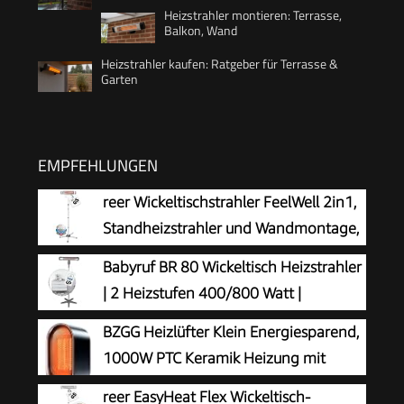
Heizstrahler montieren: Terrasse,
Balkon, Wand
Heizstrahler kaufen: Ratgeber für Terrasse &
Garten
EMPFEHLUNGEN
reer Wickeltischstrahler FeelWell 2in1,
Standheizstrahler und Wandmontage,
2 Heizstufen, Timer, Kippsicherung,
Babyruf BR 80 Wickeltisch Heizstrahler
geprüft nach Medizinstandard, Weiß, aus Metall
| 2 Heizstufen 400/800 Watt |
Wandmontage oder Standgerät | Baby
BZGG Heizlüfter Klein Energiesparend,
Heizstrahler mit Sicherheitsgeflecht |
1000W PTC Keramik Heizung mit
Wärmestrahler | Schwenkbar & Höhenverstellbar
Überhitzungs- und Kippschutz,
reer EasyHeat Flex Wickeltisch-
| grau